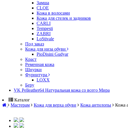
Замша
CLOE
Кожа в волосами
Кожа для стелек и задников
CARLI
Tempesti
ZABRI
LoStivale
Под заказ
Кожа для низа обуви
PioDisini Gudyar
Краст
Ременная кожа
Шнурки
Фурнитура
LOXX
Беру
VK Pelleather64 Натуральная кожа со всего Мира
Каталог
Мастерам
Кожа для верха обуви
Кожа антилопы
Кожа 