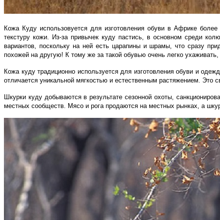
Кожа Куду использов
уется
для изготовления обуви в Африке более д
текстуру
кожи
. Из-за привычек куду пастись, в основном среди кол
вариантов, поскольку на ней есть царапины и шрамы, что сразу при
похожей на другую! К тому же за такой обувью
очень легко ухаживать,
Кожа куду традиционно используется для изготовления обуви и одежд
отличается уникальной мягкостью и естественным растяжением. Это с
Шкурки куду добываются в результате сезонно
й охоты
, санкциониров
местных сообществ. Мясо и рога продаются на местных рынках, а шку