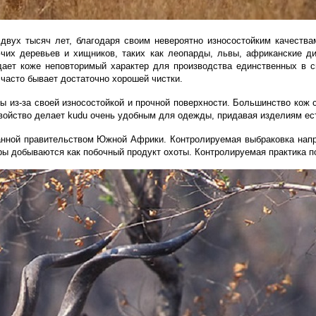
вух тысяч лет, благодаря своим невероятно износостойким качествам
ючих деревьев и хищников, таких как леопарды, львы, африканские д
дает коже неповторимый характер для производства единственн
ых
в с
 часто бывает достаточно хорошей чистки.
ы из-за своей износостойкой и прочной поверхности. Большинство кож 
войство делает kudu очень удобным для одежды, придавая изделиям ест
анно
й
правительством Южной Африки. Контролируемая выбраковка напра
ры добываются как побочный продукт охоты. Контролируемая практика п