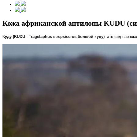
Кожа африканской антилопы KUDU (син
Куду (KUDU -
Tragelaphus strepsiceros,
болшой куду)
это вид парно