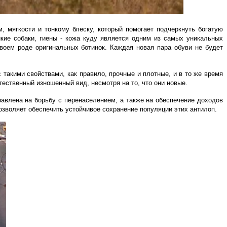
, мягкости и тонкому блеску, который помогает подчеркнуть богатую
икие собаки, гиены - кожа куду является одним из самых уникальных
воем роде оригинальн
ых
ботин
ок
.
Каждая новая пара обуви не будет
с такими свойствами, как правило, прочные и плотные,
и
в то
же
время
ественный изношенный вид, несмотря на то, что они новые.
влена на борьбу с перенаселением, а также на обеспечение доходов
озволяет обеспечить устойчивое с
охранение популяции этих антилоп.