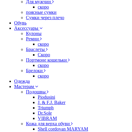
Для мужчин
скоро
поясные сумки
Сумки через плечо
Обувь
Аксессуары
Кулоны
Ремни
скоро
Браслеты
Скоро
Портмоне кошельки
скоро
Брелоки
скоро
Одежда
Мастерам
Подошвы
Piodusini
J. & F.J. Baker
Triumph
Dr.Sole
VIBRAM
Кожа для верха обуви
Shell cordovan MARYAM