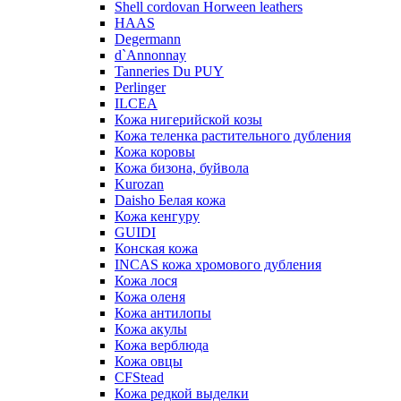
Shell cordovan Horween leathers
HAAS
Degermann
d`Annonnay
Tanneries Du PUY
Perlinger
ILCEA
Кожа нигерийской козы
Кожа теленка растительного дубления
Кожа коровы
Кожа бизона, буйвола
Kurozan
Daisho Белая кожа
Кожа кенгуру
GUIDI
Конская кожа
INCAS кожа хромового дубления
Кожа лося
Кожа оленя
Кожа антилопы
Кожа акулы
Кожа верблюда
Кожа овцы
CFStead
Кожа редкой выделки