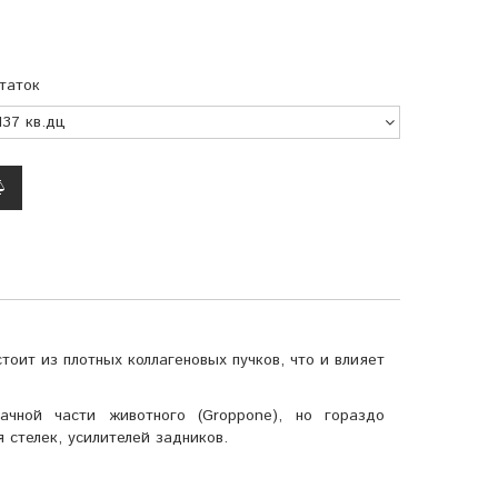
таток
добавить
к
сравнению
тоит из плотных коллагеновых пучков, что и влияет
чной части животного (Groppone), но гораздо
 стелек, усилителей задников.