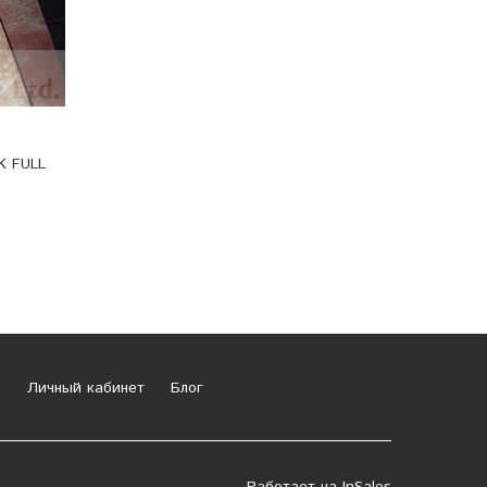
K FULL
и
Личный кабинет
Блог
Работает на
InSales