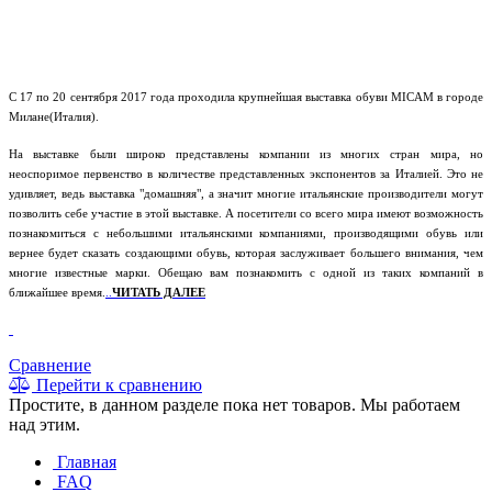
С 17 по 20 сентября 2017 года проходила крупнейшая выставка обуви MICAM в городе
Милане(Италия).
На выставке были широко представлены компании из многих стран мира, но
неоспоримое первенство в количестве представленных экспонентов за Италией. Это не
удивляет, ведь выставка "домашняя", а значит многие итальянские производители могут
позволить себе участие в этой выставке. А посетители со всего мира имеют возможность
познакомиться с небольшими итальянскими компаниями, производящими обувь или
вернее будет сказать создающими обувь, которая заслуживает большего внимания, чем
многие известные марки. Обещаю вам познакомить с одной из таких компаний в
ближайшее время.
..
ЧИТАТЬ ДАЛЕЕ
Сравнение
Перейти к сравнению
Простите, в данном разделе пока нет товаров. Мы работаем
над этим.
Главная
FAQ