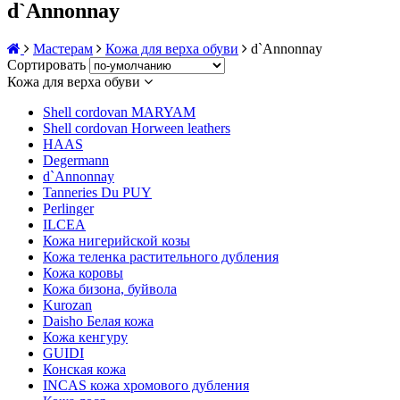
d`Annonnay
Мастерам
Кожа для верха обуви
d`Annonnay
Сортировать
Кожа для верха обуви
Shell cordovan MARYAM
Shell cordovan Horween leathers
HAAS
Degermann
d`Annonnay
Tanneries Du PUY
Perlinger
ILCEA
Кожа нигерийской козы
Кожа теленка растительного дубления
Кожа коровы
Кожа бизона, буйвола
Kurozan
Daisho Белая кожа
Кожа кенгуру
GUIDI
Конская кожа
INCAS кожа хромового дубления