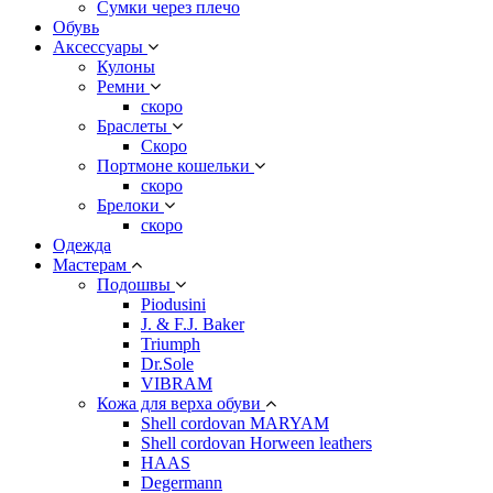
Сумки через плечо
Обувь
Аксессуары
Кулоны
Ремни
скоро
Браслеты
Скоро
Портмоне кошельки
скоро
Брелоки
скоро
Одежда
Мастерам
Подошвы
Piodusini
J. & F.J. Baker
Triumph
Dr.Sole
VIBRAM
Кожа для верха обуви
Shell cordovan MARYAM
Shell cordovan Horween leathers
HAAS
Degermann