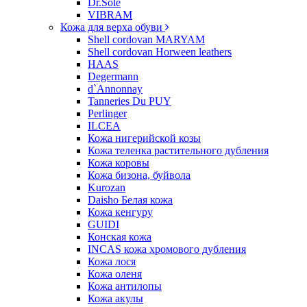
Dr.Sole
VIBRAM
Кожа для верха обуви
Shell cordovan MARYAM
Shell cordovan Horween leathers
HAAS
Degermann
d`Annonnay
Tanneries Du PUY
Perlinger
ILCEA
Кожа нигерийской козы
Кожа теленка растительного дубления
Кожа коровы
Кожа бизона, буйвола
Kurozan
Daisho Белая кожа
Кожа кенгуру
GUIDI
Конская кожа
INCAS кожа хромового дубления
Кожа лося
Кожа оленя
Кожа антилопы
Кожа акулы