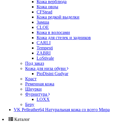
Кожа верблюда
Кожа овцы
CFStead
Кожа редкой выделки
Замша
CLOE
Кожа в волосами
Кожа для стелек и задников
CARLI
Tempesti
ZABRI
LoStivale
Под заказ
Кожа для низа обуви
PioDisini Gudyar
Краст
Ременная кожа
Шнурки
Фурнитура
LOXX
Беру
VK Pelleather64 Натуральная кожа со всего Мира
Каталог