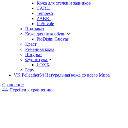
Кожа для стелек и задников
CARLI
Tempesti
ZABRI
LoStivale
Под заказ
Кожа для низа обуви
PioDisini Gudyar
Краст
Ременная кожа
Шнурки
Фурнитура
LOXX
Беру
VK Pelleather64 Натуральная кожа со всего Мира
Сравнение
Перейти к сравнению