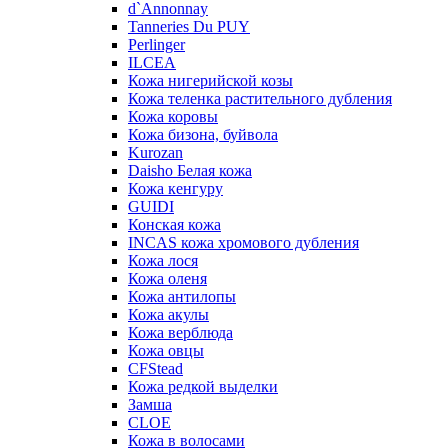
d`Annonnay
Tanneries Du PUY
Perlinger
ILCEA
Кожа нигерийской козы
Кожа теленка растительного дубления
Кожа коровы
Кожа бизона, буйвола
Kurozan
Daisho Белая кожа
Кожа кенгуру
GUIDI
Конская кожа
INCAS кожа хромового дубления
Кожа лося
Кожа оленя
Кожа антилопы
Кожа акулы
Кожа верблюда
Кожа овцы
CFStead
Кожа редкой выделки
Замша
CLOE
Кожа в волосами