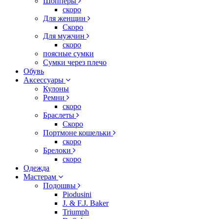
Шопперы
скоро
Для женщин
Скоро
Для мужчин
скоро
поясные сумки
Сумки через плечо
Обувь
Аксессуары
Кулоны
Ремни
скоро
Браслеты
Скоро
Портмоне кошельки
скоро
Брелоки
скоро
Одежда
Мастерам
Подошвы
Piodusini
J. & F.J. Baker
Triumph