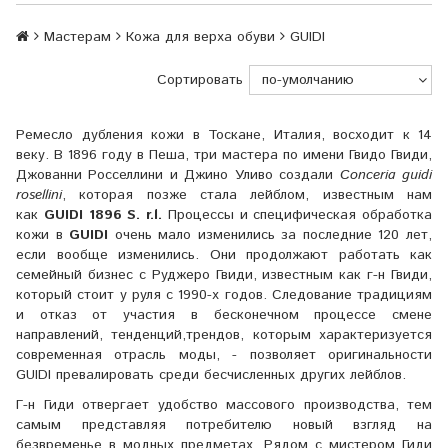
Мастерам
Кожа для верха обуви
GUIDI
Сортировать
Ремесло дубления кожи в Тоскане, Италия, восходит к 14
веку. В 1896 году в Пеша, три мастера по имени Гвидо Гвиди,
Джованни Росселлини и Джино Уливо создали
Conceria guidi
rosellini
, которая позже стала лейблом, известным нам
как
GUIDI 1896 S. r.l.
Процессы и специфическая обработка
кожи в
GUIDI
очень мало изменились за последние 120 лет,
если вообще изменились. Они продолжают работать как
семейный бизнес с Руджеро Гвиди, известным как г-н Гвиди,
который стоит у руля с 1990-х годов. Следование традициям
и отказ от участия в бесконечном процессе смене
направлений, тенденций,трендов, которым характеризуется
современная отрасль моды, - позволяет оригинальности
GUIDI превалировать среди бесчисленных других лейблов.
Г-н Гиди отвергает удобство массового производства, тем
самым представляя потребителю новый взгляд на
безвременье в модных предметах. Рядом с мистером Гиди