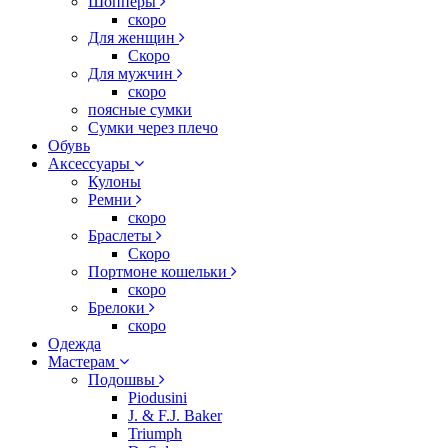
Шопперы
скоро
Для женщин
Скоро
Для мужчин
скоро
поясные сумки
Сумки через плечо
Обувь
Аксессуары
Кулоны
Ремни
скоро
Браслеты
Скоро
Портмоне кошельки
скоро
Брелоки
скоро
Одежда
Мастерам
Подошвы
Piodusini
J. & F.J. Baker
Triumph