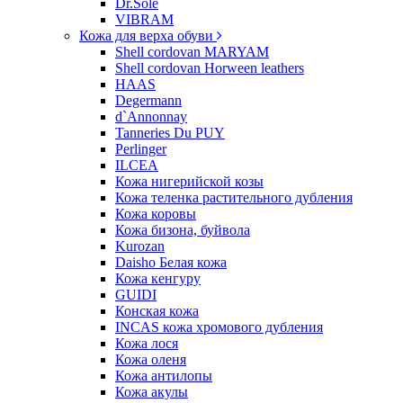
Dr.Sole
VIBRAM
Кожа для верха обуви
Shell cordovan MARYAM
Shell cordovan Horween leathers
HAAS
Degermann
d`Annonnay
Tanneries Du PUY
Perlinger
ILCEA
Кожа нигерийской козы
Кожа теленка растительного дубления
Кожа коровы
Кожа бизона, буйвола
Kurozan
Daisho Белая кожа
Кожа кенгуру
GUIDI
Конская кожа
INCAS кожа хромового дубления
Кожа лося
Кожа оленя
Кожа антилопы
Кожа акулы