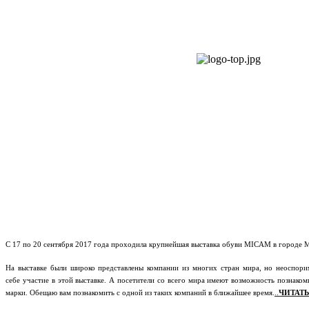
С 17 по 20 сентября 2017 года проходила крупнейшая выставка обуви MICAM в городе М
На выставке были широко представлены компании из многих стран мира, но неоспоримо
себе участие в этой выставке. А посетители со всего мира имеют возможность познако
марки. Обещаю вам познакомить с одной из таких компаний в ближайшее время.
..
ЧИТАТЬ