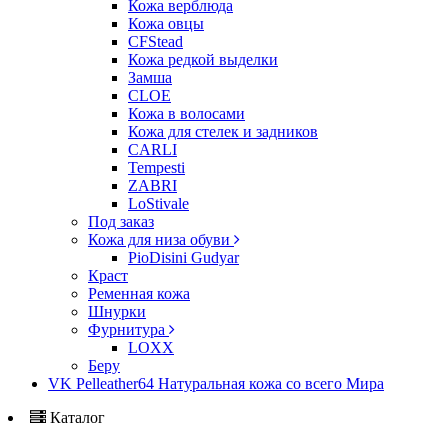
Кожа верблюда
Кожа овцы
CFStead
Кожа редкой выделки
Замша
CLOE
Кожа в волосами
Кожа для стелек и задников
CARLI
Tempesti
ZABRI
LoStivale
Под заказ
Кожа для низа обуви
PioDisini Gudyar
Краст
Ременная кожа
Шнурки
Фурнитура
LOXX
Беру
VK Pelleather64 Натуральная кожа со всего Мира
Каталог