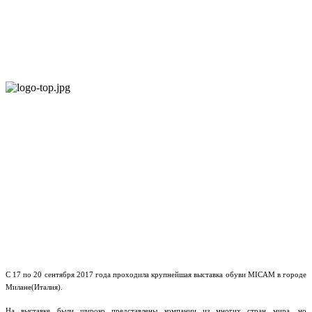
С 17 по 20 сентября 2017 года проходила крупнейшая выставка обуви MICAM в городе
Милане(Италия).
На выставке были широко представлены компании из многих стран мира, но