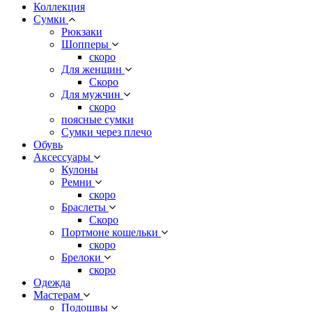
Коллекция
Сумки
Рюкзаки
Шопперы
скоро
Для женщин
Скоро
Для мужчин
скоро
поясные сумки
Сумки через плечо
Обувь
Аксессуары
Кулоны
Ремни
скоро
Браслеты
Скоро
Портмоне кошельки
скоро
Брелоки
скоро
Одежда
Мастерам
Подошвы