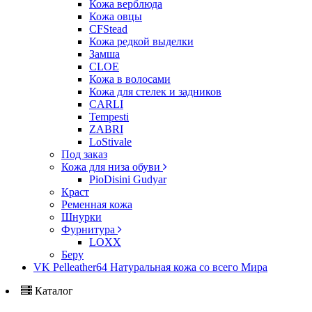
Кожа верблюда
Кожа овцы
CFStead
Кожа редкой выделки
Замша
CLOE
Кожа в волосами
Кожа для стелек и задников
CARLI
Tempesti
ZABRI
LoStivale
Под заказ
Кожа для низа обуви
PioDisini Gudyar
Краст
Ременная кожа
Шнурки
Фурнитура
LOXX
Беру
VK Pelleather64 Натуральная кожа со всего Мира
Каталог