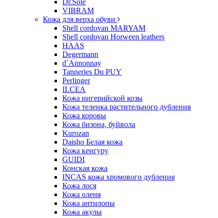
Dr.Sole
VIBRAM
Кожа для верха обуви
Shell cordovan MARYAM
Shell cordovan Horween leathers
HAAS
Degermann
d`Annonnay
Tanneries Du PUY
Perlinger
ILCEA
Кожа нигерийской козы
Кожа теленка растительного дубления
Кожа коровы
Кожа бизона, буйвола
Kurozan
Daisho Белая кожа
Кожа кенгуру
GUIDI
Конская кожа
INCAS кожа хромового дубления
Кожа лося
Кожа оленя
Кожа антилопы
Кожа акулы