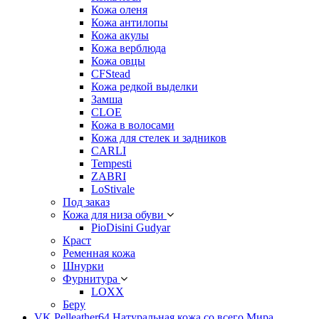
Кожа оленя
Кожа антилопы
Кожа акулы
Кожа верблюда
Кожа овцы
CFStead
Кожа редкой выделки
Замша
CLOE
Кожа в волосами
Кожа для стелек и задников
CARLI
Tempesti
ZABRI
LoStivale
Под заказ
Кожа для низа обуви
PioDisini Gudyar
Краст
Ременная кожа
Шнурки
Фурнитура
LOXX
Беру
VK Pelleather64 Натуральная кожа со всего Мира