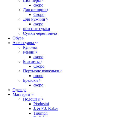
Шопперы
скоро
Для женщин
Скоро
Для мужчин
скоро
поясные сумки
Сумки через плечо
Обувь
Аксессуары
Кулоны
Ремни
скоро
Браслеты
Скоро
Портмоне кошельки
скоро
Брелоки
скоро
Одежда
Мастерам
Подошвы
Piodusini
J. & F.J. Baker
Triumph