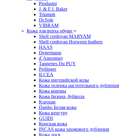
Piodusini
J. & F.J. Baker
Triumph
Dr.Sole
VIBRAM
Кожа для верха обуви
Shell cordovan MARYAM
Shell cordovan Horween leathers
HAAS
Degermann
d`Annonnay
Tanneries Du PUY
Perlinger
ILCEA
Кожа нигерийской козы
Кожа теленка растительного дубления
Кожа коровы
Кожа бизона, буйвола
Kurozan
Daisho Белая кожа
Кожа кенгуру
GUIDI
Конская кожа
INCAS кожа хромового дубления
Кожа лося