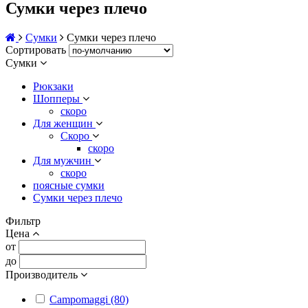
Сумки через плечо
Сумки
Сумки через плечо
Сортировать
Сумки
Рюкзаки
Шопперы
скоро
Для женщин
Скоро
скоро
Для мужчин
скоро
поясные сумки
Сумки через плечо
Фильтр
Цена
от
до
Производитель
Campomaggi (80)