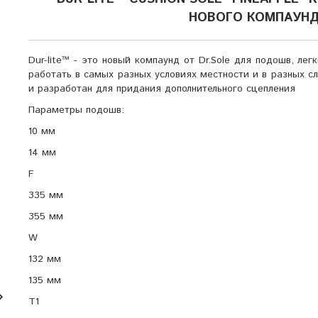
НОВОГО КОМПАУНДА
Dur-lite™ - это новый компаунд от Dr.Sole для подошв, ле
работать в самых разных условиях местности и в разных с
и разработан для придания дополнительного сцепления
Параметры подошв:
10 мм
14 мм
F
335 мм
355 мм
W
132 мм
135 мм
T1