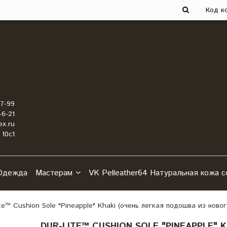
Код к
7-99
6-21
x.ru
10с1
Одежда
Мастерам
VK Pelleather64 Натуральная кожа с
ite™ Cushion Sole "Pineapple" Khaki (очень легкая подошва из ново
DUR-LITE™ CUSHION SOLE "PINEAPPLE"