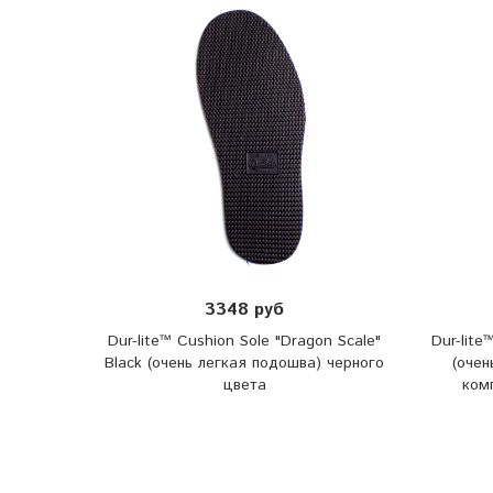
3348 руб
Dur-lite™ Cushion Sole "Dragon Scale"
Dur-lite
Black (очень легкая подошва) черного
(очен
цвета
ком