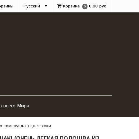
орзины
Русский
Корзина
0.00 руб
0
о всего Мира
го компаунда ) цвет хаки
 KHAKI (ОЧЕНЬ ЛЕГКАЯ ПОДОШВА ИЗ