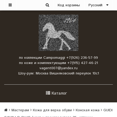
Код корзины
Русский
по коллекции Campomaggi +7(926) 236-57-99
по коже и комплектующим +7(915) 427-46-21
vagent007@yandex.ru
Шоу-рум: Москва Вишняковский переулок 10с1
Каталог
Мастерам
Кожа для верха обуви
Конская кожа
GUIDI