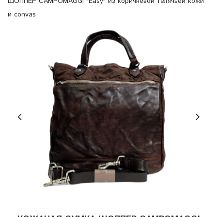
ШОППЕР CAMPOMAGGI "Easy" из коричневой телячьей кожи
и convas