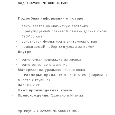
Код: C029860NDX0001C1502
Подробная информация о товаре
закрывается на магнитную застежку
·
регулируемый плечевой ремень (длина около
·
120-135 см)
золотистая фурнитура в винтажном стиле
·
прилагаемый набор для ухода за кожей
·
Внутри
однотонная подкладка из хлопка
·
одно основное отделение
·
Материал:
натуральная яловая кожа
·
Размеры: прибл.
19 x 18 x 5 см (ширина x
·
высота x глубина)
Вес:
0,62 кг
·
Цвет производителя:
коньяк
·
Происхождение:
Сделано в Италии
·
Артикул # C029860NDX0001-C1502
·