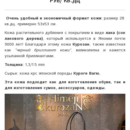
РУБ/ КВ.ДЦ
Очень удобный и экономичный формат кожи:
размер 28
кв.дц. примерно 53х53 см.
Кожа растительного дубления с покрытием в виде
лака (сок
лакового дерева)
, который используется в Японии почти
9000 лет!
Благодаря этому кожа
Курозан
, также известная
как
“
черный бриллиант кожи”
, великолепна и кажетс
я
усыпанной бриллиантами.
Толщина
: 1,3/1.5 mm
Сырье: кожа крс японской породы
Куроге Вагю.
Эта кожа подходит как для изготовления обуви, так и
для изготовления сумок, аксессуаров, одежды.