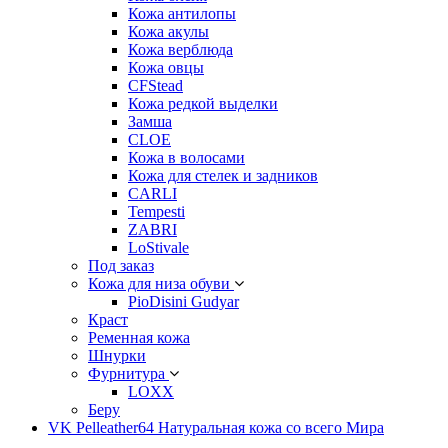
Кожа антилопы
Кожа акулы
Кожа верблюда
Кожа овцы
CFStead
Кожа редкой выделки
Замша
CLOE
Кожа в волосами
Кожа для стелек и задников
CARLI
Tempesti
ZABRI
LoStivale
Под заказ
Кожа для низа обуви
PioDisini Gudyar
Краст
Ременная кожа
Шнурки
Фурнитура
LOXX
Беру
VK Pelleather64 Натуральная кожа со всего Мира