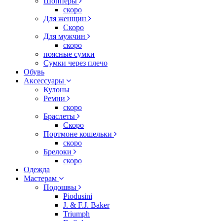
Шопперы
скоро
Для женщин
Скоро
Для мужчин
скоро
поясные сумки
Сумки через плечо
Обувь
Аксессуары
Кулоны
Ремни
скоро
Браслеты
Скоро
Портмоне кошельки
скоро
Брелоки
скоро
Одежда
Мастерам
Подошвы
Piodusini
J. & F.J. Baker
Triumph