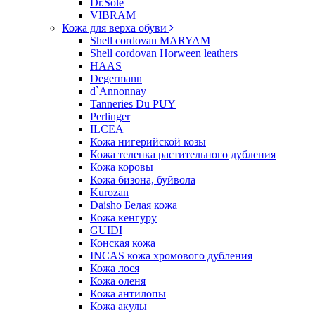
Dr.Sole
VIBRAM
Кожа для верха обуви
Shell cordovan MARYAM
Shell cordovan Horween leathers
HAAS
Degermann
d`Annonnay
Tanneries Du PUY
Perlinger
ILCEA
Кожа нигерийской козы
Кожа теленка растительного дубления
Кожа коровы
Кожа бизона, буйвола
Kurozan
Daisho Белая кожа
Кожа кенгуру
GUIDI
Конская кожа
INCAS кожа хромового дубления
Кожа лося
Кожа оленя
Кожа антилопы
Кожа акулы