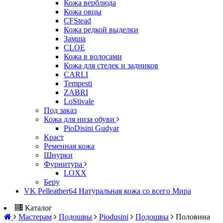
Кожа верблюда
Кожа овцы
CFStead
Кожа редкой выделки
Замша
CLOE
Кожа в волосами
Кожа для стелек и задников
CARLI
Tempesti
ZABRI
LoStivale
Под заказ
Кожа для низа обуви
PioDisini Gudyar
Краст
Ременная кожа
Шнурки
Фурнитура
LOXX
Беру
VK Pelleather64 Натуральная кожа со всего Мира
Каталог
Мастерам
Подошвы
Piodusini
Подошвы
Половина