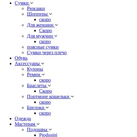
Сумки
Рюкзаки
Шопперы
скоро
Для женщин
Скоро
Для мужчин
скоро
поясные сумки
Сумки через плечо
Обувь
Аксессуары
Кулоны
Ремни
скоро
Браслеты
Скоро
Портмоне кошельки
скоро
Брелоки
скоро
Одежда
Мастерам
Подошвы
Piodusini