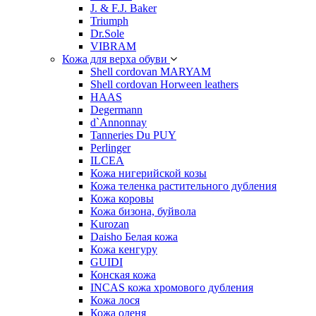
J. & F.J. Baker
Triumph
Dr.Sole
VIBRAM
Кожа для верха обуви
Shell cordovan MARYAM
Shell cordovan Horween leathers
HAAS
Degermann
d`Annonnay
Tanneries Du PUY
Perlinger
ILCEA
Кожа нигерийской козы
Кожа теленка растительного дубления
Кожа коровы
Кожа бизона, буйвола
Kurozan
Daisho Белая кожа
Кожа кенгуру
GUIDI
Конская кожа
INCAS кожа хромового дубления
Кожа лося
Кожа оленя