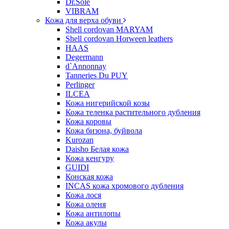
Dr.Sole
VIBRAM
Кожа для верха обуви
Shell cordovan MARYAM
Shell cordovan Horween leathers
HAAS
Degermann
d`Annonnay
Tanneries Du PUY
Perlinger
ILCEA
Кожа нигерийской козы
Кожа теленка растительного дубления
Кожа коровы
Кожа бизона, буйвола
Kurozan
Daisho Белая кожа
Кожа кенгуру
GUIDI
Конская кожа
INCAS кожа хромового дубления
Кожа лося
Кожа оленя
Кожа антилопы
Кожа акулы