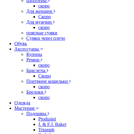
Шопперы
скоро
Для женщин
Скоро
Для мужчин
скоро
поясные сумки
Сумки через плечо
Обувь
Аксессуары
Кулоны
Ремни
скоро
Браслеты
Скоро
Портмоне кошельки
скоро
Брелоки
скоро
Одежда
Мастерам
Подошвы
Piodusini
J. & F.J. Baker
Triumph