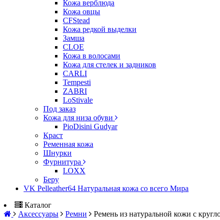
Кожа верблюда
Кожа овцы
CFStead
Кожа редкой выделки
Замша
CLOE
Кожа в волосами
Кожа для стелек и задников
CARLI
Tempesti
ZABRI
LoStivale
Под заказ
Кожа для низа обуви
PioDisini Gudyar
Краст
Ременная кожа
Шнурки
Фурнитура
LOXX
Беру
VK Pelleather64 Натуральная кожа со всего Мира
Каталог
Аксессуары
Ремни
Ремень из натуральной кожи с кругл