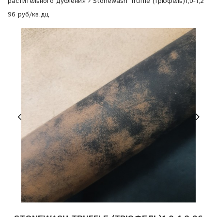
растительного дубления
Stonewash Truffle (трюфель)1,0-1,2
96 руб/кв.дц