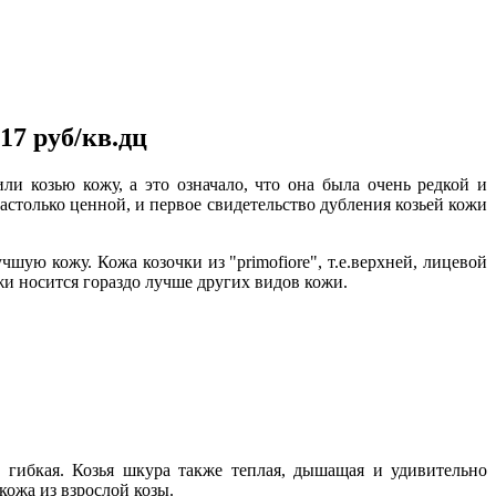
17 руб/кв.дц
ли козью кожу, а это означало, что она была очень редкой и
астолько ценной, и первое свидетельство дубления козьей кожи
шую кожу. Кожа козочки из "primofiore", т.е.верхней, лицевой
жи носится гораздо лучше других видов кожи.
е гибкая. Козья шкура также теплая, дышащая и удивительно
 кожа из взрослой козы.