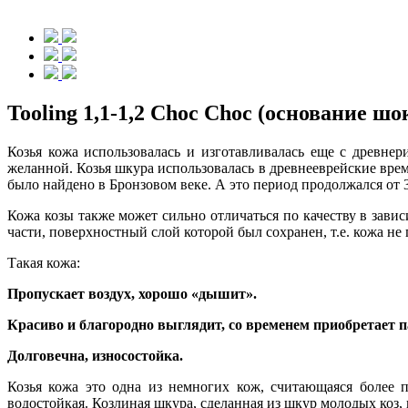
Tooling 1,1-1,2 Choc Choc (основание 
Козья кожа использовалась и изготавливалась еще с древнер
желанной. Козья шкура использовалась в древнееврейские врем
было найдено в Бронзовом веке. А это период продолжался от 35
Кожа козы также может сильно отличаться по качеству в завис
части, поверхностный слой которой был сохранен, т.е. кожа не
Такая кожа:
Пропускает воздух, хорошо «дышит».
Красиво и благородно выглядит, со временем приобретает п
Долговечна, износостойка.
Козья кожа это одна из немногих кож, считающаяся более п
водостойкая. Козлиная шкура, сделанная из шкур молодых коз, 