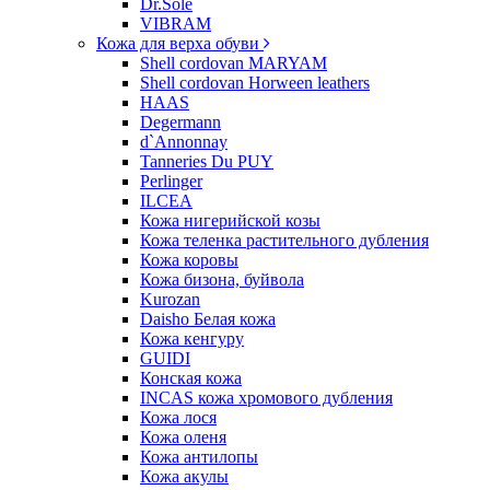
Dr.Sole
VIBRAM
Кожа для верха обуви
Shell cordovan MARYAM
Shell cordovan Horween leathers
HAAS
Degermann
d`Annonnay
Tanneries Du PUY
Perlinger
ILCEA
Кожа нигерийской козы
Кожа теленка растительного дубления
Кожа коровы
Кожа бизона, буйвола
Kurozan
Daisho Белая кожа
Кожа кенгуру
GUIDI
Конская кожа
INCAS кожа хромового дубления
Кожа лося
Кожа оленя
Кожа антилопы
Кожа акулы