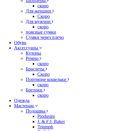
Шопперы
скоро
Для женщин
Скоро
Для мужчин
скоро
поясные сумки
Сумки через плечо
Обувь
Аксессуары
Кулоны
Ремни
скоро
Браслеты
Скоро
Портмоне кошельки
скоро
Брелоки
скоро
Одежда
Мастерам
Подошвы
Piodusini
J. & F.J. Baker
Triumph