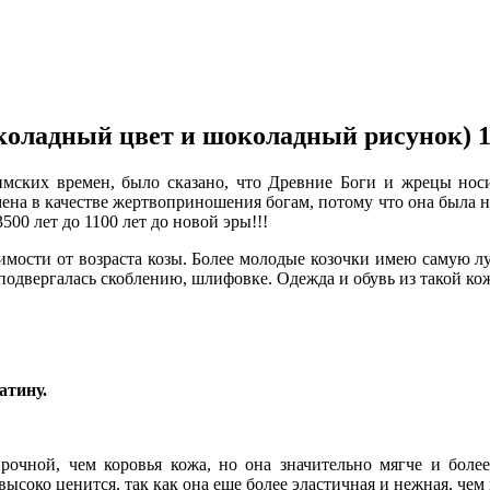
шоколадный цвет и шоколадный рисунок) 1
имских времен, было сказано, что Древние Боги и жрецы носи
ена в качестве жертвоприношения богам, потому что она была н
00 лет до 1100 лет до новой эры!!!
имости от возраста козы. Более молодые козочки имею самую луч
 подвергалась скоблению, шлифовке. Одежда и обувь из такой ко
атину.
рочной, чем коровья кожа, но она значительно мягче и боле
высоко ценится, так как она еще более эластичная и нежная, чем