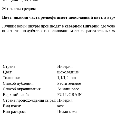
Жесткость: средняя
Цвет: нижняя часть рельефа имеет шоколадный цвет, а вер
Лучшие козьи шкуры производят в
северной Нигерии
, где ус
они частично дубятся с использованием тех же растительных м
Страна:
Нигерия
Цвет:
шоколадный
Толщина:
1,1/1,2 mm
Способ дубления:
Растительное
Способ окрашивания:
Анилиновое
Верхний слой:
FULL GRAIN
Страна происхождения сырья:
Нигерия
Вид кожи:
коза
Вид раскроя:
Целая кожа