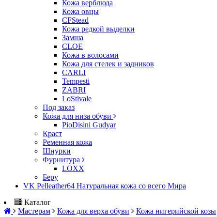
Кожа верблюда
Кожа овцы
CFStead
Кожа редкой выделки
Замша
CLOE
Кожа в волосами
Кожа для стелек и задников
CARLI
Tempesti
ZABRI
LoStivale
Под заказ
Кожа для низа обуви
PioDisini Gudyar
Краст
Ременная кожа
Шнурки
Фурнитура
LOXX
Беру
VK Pelleather64 Натуральная кожа со всего Мира
Каталог
Мастерам
Кожа для верха обуви
Кожа нигерийской козы