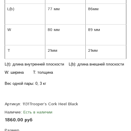
L(b)
77
мм
86мм
W
80
мм
89
мм
T
21мм
21мм
L(t): длина внутренней плоскости
L(b): длина внешней плоскости
W: ширина
T: толщина
Вес одной пары: 0, 3 кг
Артикул:
1131Trooper’s Cork Heel Black
Наличие:
Есть в наличии
1860.00 руб
Размер