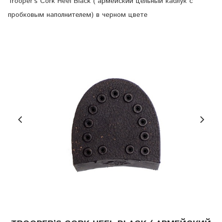
Trooper’s Cork Heel Black ( армейский цельный каблук с
пробковым наполнителем) в черном цвете