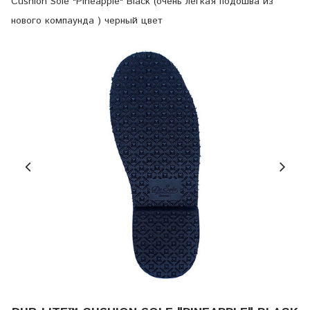
Cushion Sole "Pineapple" Black (очень легкая подошва из
нового компаунда ) черный цвет