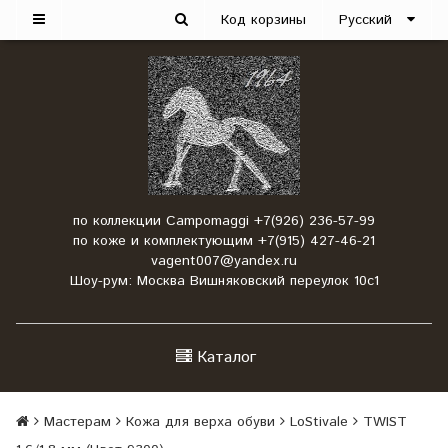
Код корзины
Русский
по коллекции Campomaggi +7(926) 236-57-99
по коже и комплектующим +7(915) 427-46-21
vagent007@yandex.ru
Шоу-рум: Москва Вишняковский переулок 10с1
Каталог
Мастерам
Кожа для верха обуви
LoStivale
TWIST