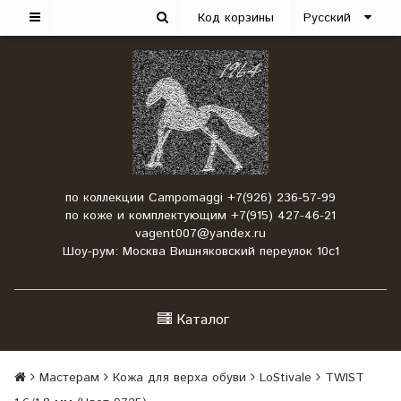
Код корзины
Русский
по коллекции Campomaggi +7(926) 236-57-99
по коже и комплектующим +7(915) 427-46-21
vagent007@yandex.ru
Шоу-рум: Москва Вишняковский переулок 10с1
Каталог
Мастерам
Кожа для верха обуви
LoStivale
TWIST